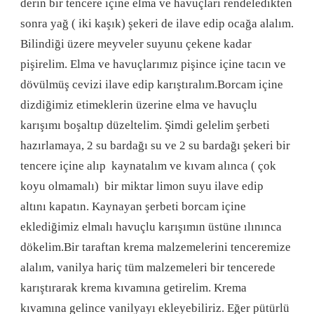
derin bir tencere içine elma ve havuçları rendeledikten
sonra yağ ( iki kaşık) şekeri de ilave edip ocağa alalım.
Bilindiği üzere meyveler suyunu çekene kadar
pişirelim. Elma ve havuçlarımız pişince içine tacın ve
dövülmüş cevizi ilave edip karıştıralım.Borcam içine
dizdiğimiz etimeklerin üzerine elma ve havuçlu
karışımı boşaltıp düzeltelim. Şimdi gelelim şerbeti
hazırlamaya, 2 su bardağı su ve 2 su bardağı şekeri bir
tencere içine alıp kaynatalım ve kıvam alınca ( çok
koyu olmamalı) bir miktar limon suyu ilave edip
altını kapatın. Kaynayan şerbeti borcam içine
eklediğimiz elmalı havuçlu karışımın üstüne ılınınca
dökelim.Bir taraftan krema malzemelerini tenceremize
alalım, vanilya hariç tüm malzemeleri bir tencerede
karıştırarak krema kıvamına getirelim. Krema
kıvamına gelince vanilyayı ekleyebiliriz. Eğer pütürlü