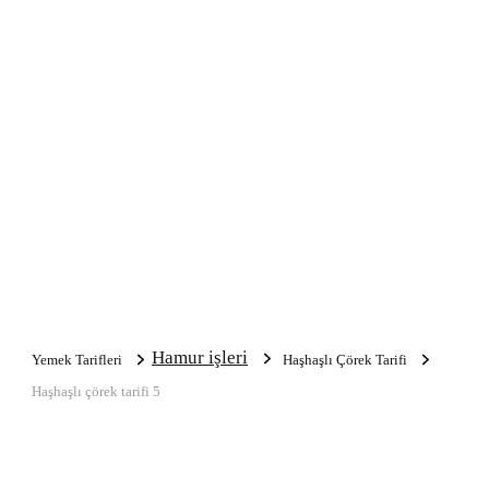
Hamur işleri
Yemek Tarifleri
Haşhaşlı Çörek Tarifi
Haşhaşlı çörek tarifi 5