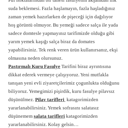
Püf noktalarından bir tanesi fasulyenin akşamdan ılık
suda beklemesi. Fazla haşlamayın, fazla haşladığınız
zaman yemek hazırlarken de pişeceği için dağılıyor
hoş görüntü olmuyor. Bu yemeği sadece salça ile yada
sadece domtesle yapmayınız tarifimizde olduğu gibi
yarım yemek kaşığı salça biraz da domates
yapabilirsiniz. Tek renk veren ürün kullanırsanız, ekşi
olmasına neden olursunuz.
Pastırmalı Kuru Fasulye
Tarifini biraz ayrıntısına
dikkat ederek vermeye çalışıyoruz. Yeni mutfakla
tanışan yeni evli ziyaretçilerimiz çogunlukta olduğunu
biliyoruz. Yemegimizi pişirdik, kuru fasulye pilavsız
düşünülmez.
Pilav tarifleri
katagorimizden
yararlanabilirsiniz. Yemek sofrasını salatasız
düşünemem
salata tarifleri
katagorimizden
yararlanabilirsiniz. Kolay gelsin…