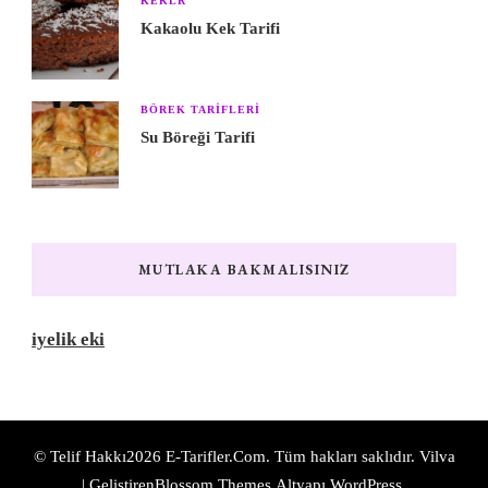
KEKLR
Kakaolu Kek Tarifi
BÖREK TARIFLERI
Su Böreği Tarifi
MUTLAKA BAKMALISINIZ
iyelik eki
© Telif Hakkı2026
E-Tarifler.Com
. Tüm hakları saklıdır.
Vilva
| Geliştiren
Blossom Themes
.Altyapı
WordPress
.