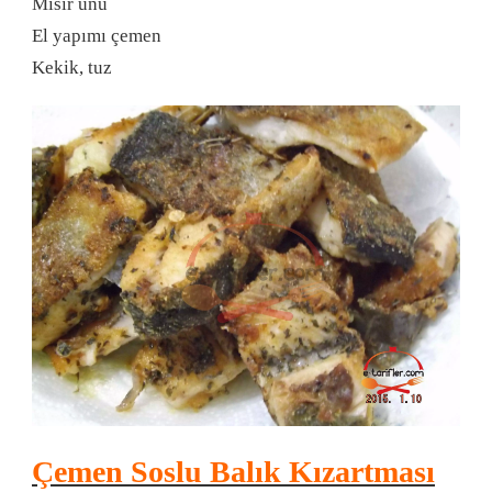
Mısır unu
El yapımı çemen
Kekik, tuz
Çemen Soslu Balık Kızartması