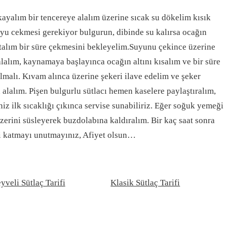
ayalım bir tencereye alalım üzerine sıcak su dökelim kısık
yu cekmesi gerekiyor bulgurun, dibinde su kalırsa ocağın
atalım bir süre çekmesini bekleyelim.Suyunu çekince üzerine
alalım, kaynamaya başlayınca ocağın altını kısalım ve bir süre
lmalı. Kıvam alınca üzerine şekeri ilave edelim ve şeker
 alalım. Pişen bulgurlu sütlacı hemen kaselere paylaştıralım,
iz ilk sıcaklığı çıkınca servise sunabiliriz. Eğer soğuk yemeği
üzerini süsleyerek buzdolabına kaldıralım. Bir kaç saat sonra
izi katmayı unutmayınız, Afiyet olsun…
yveli Sütlaç Tarifi
Klasik Sütlaç Tarifi