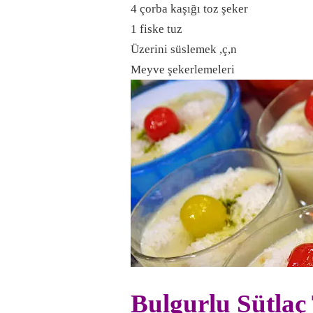
4 çorba kaşığı toz şeker
1 fiske tuz
Üzerini süslemek ,ç,n
Meyve şekerlemeleri
Bulgurlu Sütlaç 