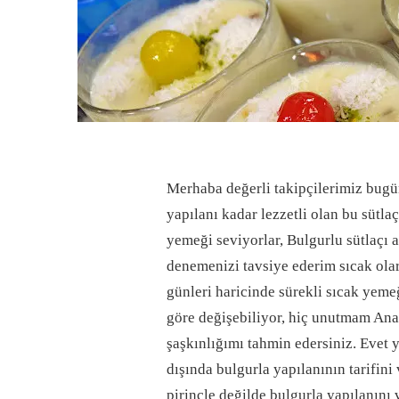
Merhaba değerli takipçilerimiz bugün
yapılanı kadar lezzetli olan bu sütl
yemeği seviyorlar, Bulgurlu sütlaçı 
denemenizi tavsiye ederim sıcak ola
günleri haricinde sürekli sıcak yemeğ
göre değişebiliyor, hiç unutmam Ana
şaşkınlığımı tahmin edersiniz. Evet 
dışında bulgurla yapılanının tarifin
pirinçle değilde bulgurla yapılanını