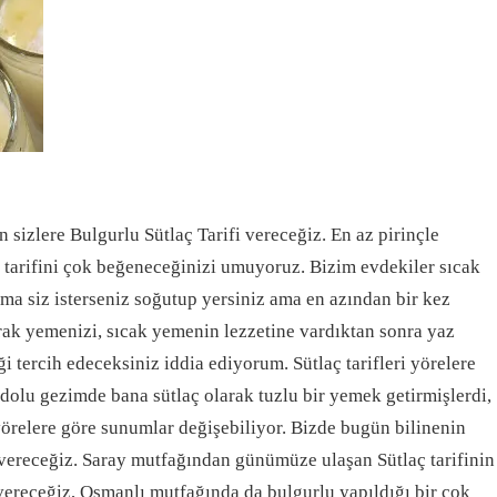
 sizlere Bulgurlu Sütlaç Tarifi vereceğiz. En az pirinçle
aç tarifini çok beğeneceğinizi umuyoruz. Bizim evdekiler sıcak
ama siz isterseniz soğutup yersiniz ama en azından bir kez
rak yemenizi, sıcak yemenin lezzetine vardıktan sonra yaz
i tercih edeceksiniz iddia ediyorum. Sütlaç tarifleri yörelere
dolu gezimde bana sütlaç olarak tuzlu bir yemek getirmişlerdi,
yörelere göre sunumlar değişebiliyor. Bizde bugün bilinenin
i vereceğiz. Saray mutfağından günümüze ulaşan Sütlaç tarifinin
 vereceğiz, Osmanlı mutfağında da bulgurlu yapıldığı bir çok