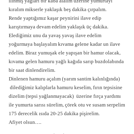
ılınmış yağları bir kaba alalım üzerine yumurtayı
kıralım mikserle yaklaşık beş dakika çırpalım.
Rende yaptığımız kaşar peynirini ilave edip
karıştırmaya devam edelim yaklaşık üç dakika.
Elediğimiz unu da yavaş yavaş ilave edelim
yoğurmaya başlayalım kıvama gelene kadar un ilave
edelim. Biraz yumuşak ele yapışan bir hamur olacak,
kıvama gelen hamuru yağlı kağıda sarıp buzdolabında
bir saat dinlendirelim.
Dinlenen hamuru açalım (yarım santim kalınlığında)
dilediğimiz kalıplarla hamuru keselim, fırın tepsisine
dizelim (tepsi yağlanmayacak) üzerine fırça yardımı
ile yumurta sarısı sürelim, çörek otu ve susam serpelim
175 derecelik ısıda 20-25 dakika pişirelim.
Afiyet olsun….