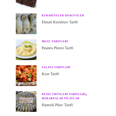
KURABIYELER BISKÜVILER
Elmalı Kurabiye Tarifi
MEZE TARIFLERI
Patates Püresi Tarifi
SALATA TARIFLERI
Kısır Tarifi
DENIZ ÜRÜNLERI TARIFLERI
MAKARNALAR PILAVLAR
Hamsili Pilav Tarifi