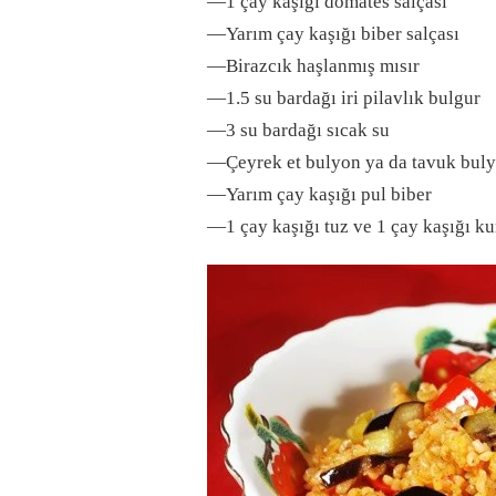
—1 çay kaşığı domates salçası
—Yarım çay kaşığı biber salçası
—Birazcık haşlanmış mısır
—1.5 su bardağı iri pilavlık bulgur
—3 su bardağı sıcak su
—Çeyrek et bulyon ya da tavuk bul
—Yarım çay kaşığı pul biber
—1 çay kaşığı tuz ve 1 çay kaşığı k