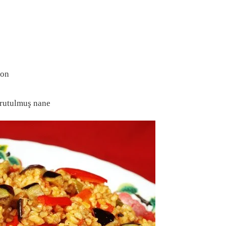
yon
urutulmuş nane