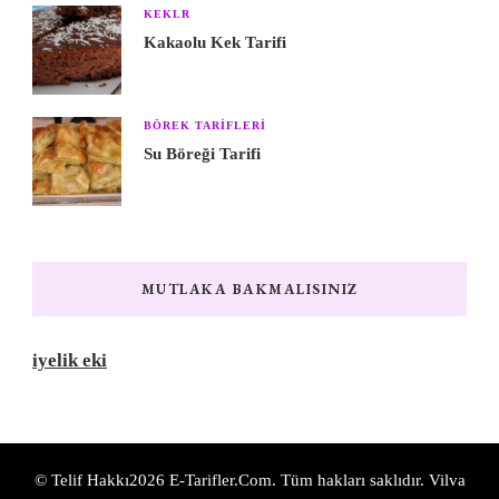
KEKLR
Kakaolu Kek Tarifi
BÖREK TARIFLERI
Su Böreği Tarifi
MUTLAKA BAKMALISINIZ
iyelik eki
© Telif Hakkı2026
E-Tarifler.Com
. Tüm hakları saklıdır.
Vilva