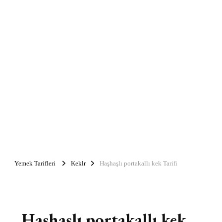
Yemek Tarifleri
Keklr
Haşhaşlı portakallı kek Tarifi
Haşhaşlı portakallı kek