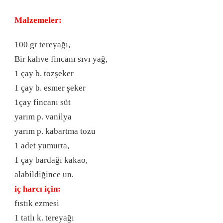
Malzemeler:
100 gr tereyağı,
Bir kahve fincanı sıvı yağ,
1 çay b. tozşeker
1 çay b. esmer şeker
1çay fincanı süt
yarım p. vanilya
yarım p. kabartma tozu
1 adet yumurta,
1 çay bardağı kakao,
alabildiğince un.
iç harcı için:
fıstık ezmesi
1 tatlı k. tereyağı