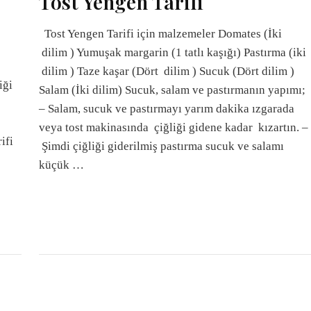
Tost Yengen Tarifi
Tost Yengen Tarifi için malzemeler Domates (İki
dilim ) Yumuşak margarin (1 tatlı kaşığı) Pastırma (iki
dilim ) Taze kaşar (Dört dilim ) Sucuk (Dört dilim )
iği
Salam (İki dilim) Sucuk, salam ve pastırmanın yapımı;
– Salam, sucuk ve pastırmayı yarım dakika ızgarada
veya tost makinasında çiğliği gidene kadar kızartın. –
ifi
Şimdi çiğliği giderilmiş pastırma sucuk ve salamı
küçük …