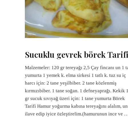
Sucuklu gevrek börek Tarif
Malzemeler: 120 gr tereyağı 2,5 Çay fincanı un 1 t
yumurta 1 yemek k. elma sirkesi 1 tatlı k. tuz su iç
harcı için: 2 tane yeşilbiber. 2 tane közlenmiş
kırmızıbiber. 1 tane soğan. 1 defneyaprağı. Kekik 
gr sucuk sıvıyağ üzeri için: 1 tane yumurta Börek
Tarifi Hamur yoğurma kabına tereyağını alalım, u
ilave edip iyice özleştirelim.(hamurunun ince ve 