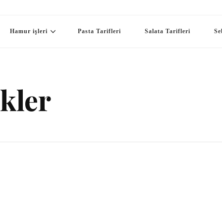
Hamur işleri
Pasta Tarifleri
Salata Tarifleri
Se
kler