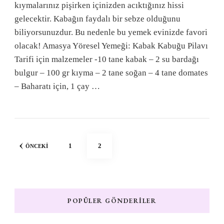
kıymalarınız pişirken içinizden acıktığınız hissi
gelecektir. Kabağın faydalı bir sebze olduğunu
biliyorsunuzdur. Bu nedenle bu yemek evinizde favori
olacak! Amasya Yöresel Yemeği: Kabak Kabuğu Pilavı
Tarifi için malzemeler -10 tane kabak – 2 su bardağı
bulgur – 100 gr kıyma – 2 tane soğan – 4 tane domates
– Baharatı için, 1 çay …
Yazı
SAYFA
SAYFA
1
2
ÖNCEKI
sayfalandırması
POPÜLER GÖNDERILER