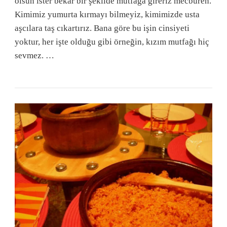
olsun ister bekar bir şekilde mutfağa gireriz mecburen.
Kimimiz yumurta kırmayı bilmeyiz, kimimizde usta
aşcılara taş cıkartırız. Bana göre bu işin cinsiyeti
yoktur, her işte olduğu gibi örneğin, kızım mutfağı hiç
sevmez. …